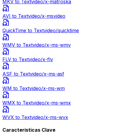
MKV
to Text
video/x-matroska
AVI
to Text
video/x-msvideo
QuickTime
to Text
video/quicktime
WMV
to Text
video/x-ms-wmv
FLV
to Text
video/x-flv
ASF
to Text
video/x-ms-asf
WM
to Text
video/x-ms-wm
WMX
to Text
video/x-ms-wmx
WVX
to Text
video/x-ms-wvx
Características Clave