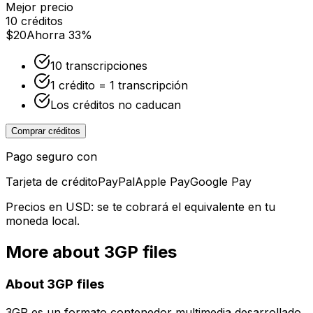
Mejor precio
10 créditos
$20
Ahorra 33%
10 transcripciones
1 crédito = 1 transcripción
Los créditos no caducan
Comprar créditos
Pago seguro con
Tarjeta de crédito
PayPal
Apple Pay
Google Pay
Precios en USD: se te cobrará el equivalente en tu
moneda local.
More about
3GP
files
About
3GP
files
3GP es un formato contenedor multimedia desarrollado