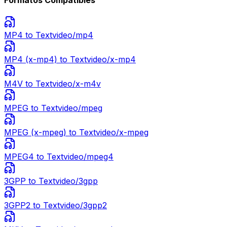
Formatos Compatibles
MP4
to Text
video/mp4
MP4 (x-mp4)
to Text
video/x-mp4
M4V
to Text
video/x-m4v
MPEG
to Text
video/mpeg
MPEG (x-mpeg)
to Text
video/x-mpeg
MPEG4
to Text
video/mpeg4
3GPP
to Text
video/3gpp
3GPP2
to Text
video/3gpp2