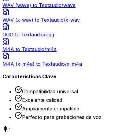
WAV (wave)
to Text
audio/wave
WAV (x-wav)
to Text
audio/x-wav
OGG
to Text
audio/ogg
M4A
to Text
audio/m4a
M4A (x-m4a)
to Text
audio/x-m4a
Características Clave
Compatibilidad universal
Excelente calidad
Ampliamente compatible
Perfecto para grabaciones de voz