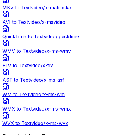
MKV
to Text
video/x-matroska
AVI
to Text
video/x-msvideo
QuickTime
to Text
video/quicktime
WMV
to Text
video/x-ms-wmv
FLV
to Text
video/x-flv
ASF
to Text
video/x-ms-asf
WM
to Text
video/x-ms-wm
WMX
to Text
video/x-ms-wmx
WVX
to Text
video/x-ms-wvx