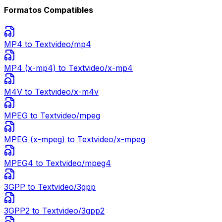
Formatos Compatibles
MP4
to Text
video/mp4
MP4 (x-mp4)
to Text
video/x-mp4
M4V
to Text
video/x-m4v
MPEG
to Text
video/mpeg
MPEG (x-mpeg)
to Text
video/x-mpeg
MPEG4
to Text
video/mpeg4
3GPP
to Text
video/3gpp
3GPP2
to Text
video/3gpp2