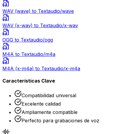
WAV (wave)
to Text
audio/wave
WAV (x-wav)
to Text
audio/x-wav
OGG
to Text
audio/ogg
M4A
to Text
audio/m4a
M4A (x-m4a)
to Text
audio/x-m4a
Características Clave
Compatibilidad universal
Excelente calidad
Ampliamente compatible
Perfecto para grabaciones de voz