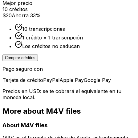
Mejor precio
10 créditos
$20
Ahorra 33%
10 transcripciones
1 crédito = 1 transcripción
Los créditos no caducan
Comprar créditos
Pago seguro con
Tarjeta de crédito
PayPal
Apple Pay
Google Pay
Precios en USD: se te cobrará el equivalente en tu
moneda local.
More about
M4V
files
About
M4V
files
M4V es el formato de vídeo de Apple, estrechamente