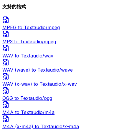
支持的格式
MPEG
to Text
audio/mpeg
MP3
to Text
audio/mpeg
WAV
to Text
audio/wav
WAV (wave)
to Text
audio/wave
WAV (x-wav)
to Text
audio/x-wav
OGG
to Text
audio/ogg
M4A
to Text
audio/m4a
M4A (x-m4a)
to Text
audio/x-m4a