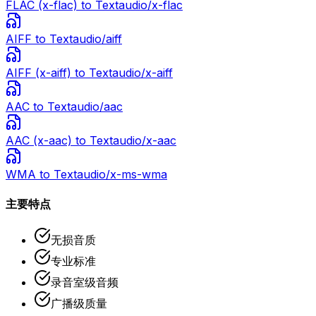
FLAC (x-flac)
to Text
audio/x-flac
AIFF
to Text
audio/aiff
AIFF (x-aiff)
to Text
audio/x-aiff
AAC
to Text
audio/aac
AAC (x-aac)
to Text
audio/x-aac
WMA
to Text
audio/x-ms-wma
主要特点
无损音质
专业标准
录音室级音频
广播级质量