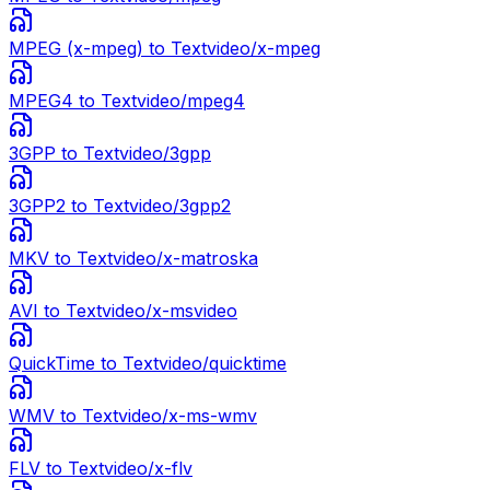
MPEG (x-mpeg)
to Text
video/x-mpeg
MPEG4
to Text
video/mpeg4
3GPP
to Text
video/3gpp
3GPP2
to Text
video/3gpp2
MKV
to Text
video/x-matroska
AVI
to Text
video/x-msvideo
QuickTime
to Text
video/quicktime
WMV
to Text
video/x-ms-wmv
FLV
to Text
video/x-flv