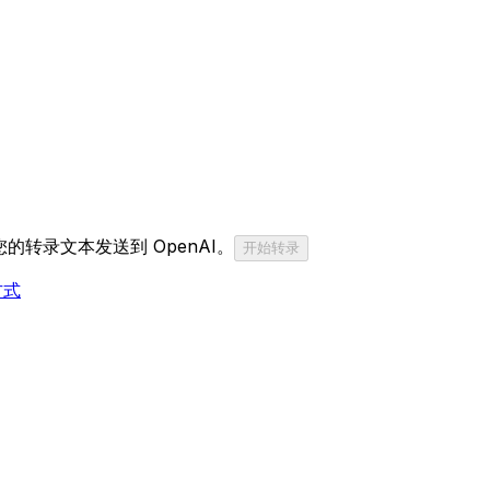
转录文本发送到 OpenAI。
开始转录
方式