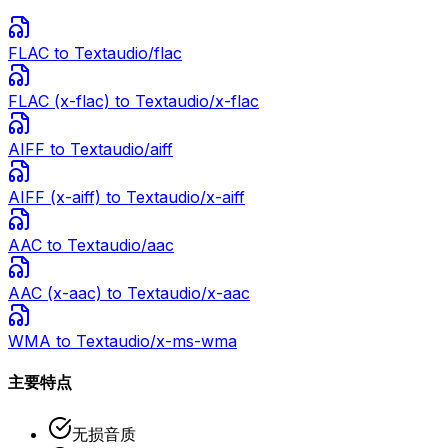
FLAC
to Text
audio/flac
FLAC (x-flac)
to Text
audio/x-flac
AIFF
to Text
audio/aiff
AIFF (x-aiff)
to Text
audio/x-aiff
AAC
to Text
audio/aac
AAC (x-aac)
to Text
audio/x-aac
WMA
to Text
audio/x-ms-wma
主要特点
无损音质