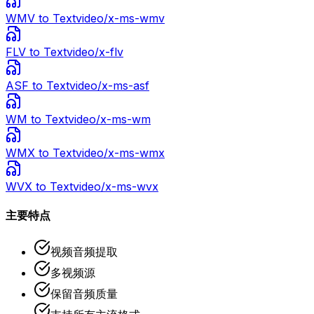
WMV
to Text
video/x-ms-wmv
FLV
to Text
video/x-flv
ASF
to Text
video/x-ms-asf
WM
to Text
video/x-ms-wm
WMX
to Text
video/x-ms-wmx
WVX
to Text
video/x-ms-wvx
主要特点
视频音频提取
多视频源
保留音频质量