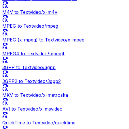
M4V
to Text
video/x-m4v
MPEG
to Text
video/mpeg
MPEG (x-mpeg)
to Text
video/x-mpeg
MPEG4
to Text
video/mpeg4
3GPP
to Text
video/3gpp
3GPP2
to Text
video/3gpp2
MKV
to Text
video/x-matroska
AVI
to Text
video/x-msvideo
QuickTime
to Text
video/quicktime