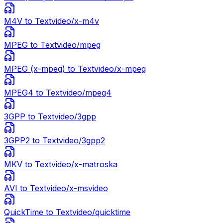
M4V
to Text
video/x-m4v
MPEG
to Text
video/mpeg
MPEG (x-mpeg)
to Text
video/x-mpeg
MPEG4
to Text
video/mpeg4
3GPP
to Text
video/3gpp
3GPP2
to Text
video/3gpp2
MKV
to Text
video/x-matroska
AVI
to Text
video/x-msvideo
QuickTime
to Text
video/quicktime