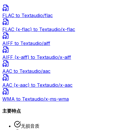
FLAC
to Text
audio/flac
FLAC (x-flac)
to Text
audio/x-flac
AIFF
to Text
audio/aiff
AIFF (x-aiff)
to Text
audio/x-aiff
AAC
to Text
audio/aac
AAC (x-aac)
to Text
audio/x-aac
WMA
to Text
audio/x-ms-wma
主要特点
无损音质