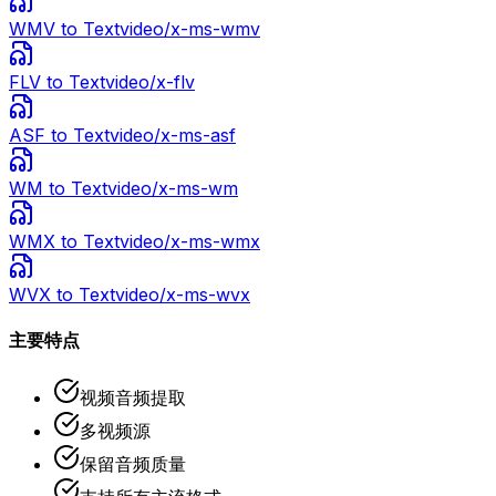
WMV
to Text
video/x-ms-wmv
FLV
to Text
video/x-flv
ASF
to Text
video/x-ms-asf
WM
to Text
video/x-ms-wm
WMX
to Text
video/x-ms-wmx
WVX
to Text
video/x-ms-wvx
主要特点
视频音频提取
多视频源
保留音频质量