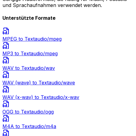
und Sprachaufnahmen verwendet werden.
Unterstützte Formate
MPEG
to Text
audio/mpeg
MP3
to Text
audio/mpeg
WAV
to Text
audio/wav
WAV (wave)
to Text
audio/wave
WAV (x-wav)
to Text
audio/x-wav
OGG
to Text
audio/ogg
M4A
to Text
audio/m4a