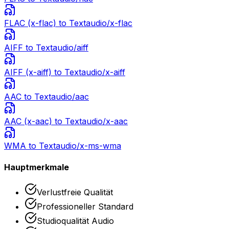
FLAC (x-flac)
to Text
audio/x-flac
AIFF
to Text
audio/aiff
AIFF (x-aiff)
to Text
audio/x-aiff
AAC
to Text
audio/aac
AAC (x-aac)
to Text
audio/x-aac
WMA
to Text
audio/x-ms-wma
Hauptmerkmale
Verlustfreie Qualität
Professioneller Standard
Studioqualität Audio