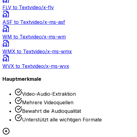
FLV
to Text
video/x-flv
ASF
to Text
video/x-ms-asf
WM
to Text
video/x-ms-wm
WMX
to Text
video/x-ms-wmx
WVX
to Text
video/x-ms-wvx
Hauptmerkmale
Video-Audio-Extraktion
Mehrere Videoquellen
Bewahrt die Audioqualität
Unterstützt alle wichtigen Formate