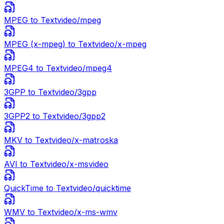
MPEG
to Text
video/mpeg
MPEG (x-mpeg)
to Text
video/x-mpeg
MPEG4
to Text
video/mpeg4
3GPP
to Text
video/3gpp
3GPP2
to Text
video/3gpp2
MKV
to Text
video/x-matroska
AVI
to Text
video/x-msvideo
QuickTime
to Text
video/quicktime
WMV
to Text
video/x-ms-wmv