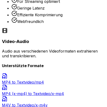
Für Streaming optimiert
Geringe Latenz
Effiziente Komprimierung
Webfreundlich
Video-Audio
Audio aus verschiedenen Videoformaten extrahieren
und transkribieren.
Unterstützte Formate
MP4
to Text
video/mp4
MP4 (x-mp4)
to Text
video/x-mp4
M4V
to Text
video/x-m4v