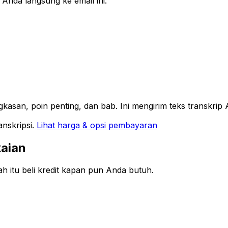
 Anda langsung ke email ini.
asan, poin penting, dan bab. Ini mengirim teks transkrip
anskripsi.
Lihat harga & opsi pembayaran
kaian
ah itu beli kredit kapan pun Anda butuh.