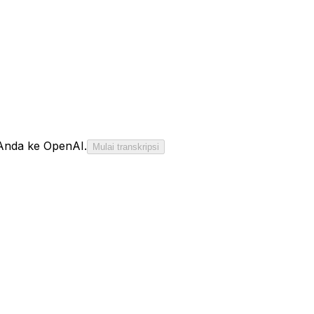
 Anda ke OpenAI.
Mulai transkripsi