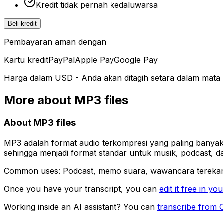
Kredit tidak pernah kedaluwarsa
Beli kredit
Pembayaran aman dengan
Kartu kredit
PayPal
Apple Pay
Google Pay
Harga dalam USD - Anda akan ditagih setara dalam mata 
More about
MP3
files
About
MP3
files
MP3 adalah format audio terkompresi yang paling banyak
sehingga menjadi format standar untuk musik, podcast, dan
Common uses:
Podcast, memo suara, wawancara terekam
Once you have your transcript, you can
edit it free in y
Working inside an AI assistant? You can
transcribe from 