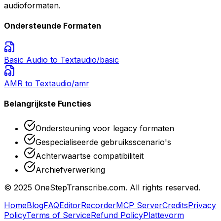
audioformaten.
Ondersteunde Formaten
Basic Audio
to Text
audio/basic
AMR
to Text
audio/amr
Belangrijkste Functies
Ondersteuning voor legacy formaten
Gespecialiseerde gebruiksscenario's
Achterwaartse compatibiliteit
Archiefverwerking
© 2025 OneStepTranscribe.com. All rights reserved.
Home
Blog
FAQ
Editor
Recorder
MCP Server
Credits
Privacy
Policy
Terms of Service
Refund Policy
Plattevorm