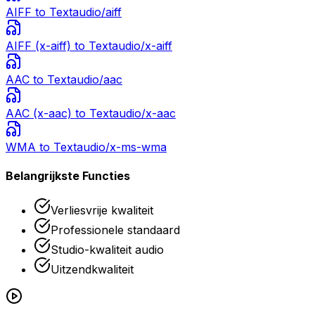
AIFF
to Text
audio/aiff
AIFF (x-aiff)
to Text
audio/x-aiff
AAC
to Text
audio/aac
AAC (x-aac)
to Text
audio/x-aac
WMA
to Text
audio/x-ms-wma
Belangrijkste Functies
Verliesvrije kwaliteit
Professionele standaard
Studio-kwaliteit audio
Uitzendkwaliteit