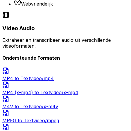
Webvriendelijk
Video Audio
Extraheer en transcribeer audio uit verschillende
videoformaten.
Ondersteunde Formaten
MP4
to Text
video/mp4
MP4 (x-mp4)
to Text
video/x-mp4
M4V
to Text
video/x-m4v
MPEG
to Text
video/mpeg