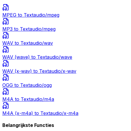
MPEG
to Text
audio/mpeg
MP3
to Text
audio/mpeg
WAV
to Text
audio/wav
WAV (wave)
to Text
audio/wave
WAV (x-wav)
to Text
audio/x-wav
OGG
to Text
audio/ogg
M4A
to Text
audio/m4a
M4A (x-m4a)
to Text
audio/x-m4a
Belangrijkste Functies