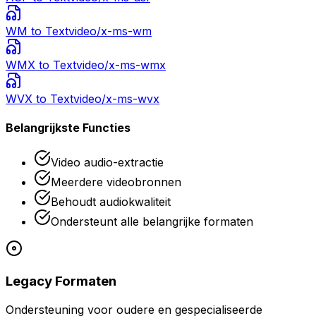
WM
to Text
video/x-ms-wm
WMX
to Text
video/x-ms-wmx
WVX
to Text
video/x-ms-wvx
Belangrijkste Functies
Video audio-extractie
Meerdere videobronnen
Behoudt audiokwaliteit
Ondersteunt alle belangrijke formaten
Legacy Formaten
Ondersteuning voor oudere en gespecialiseerde