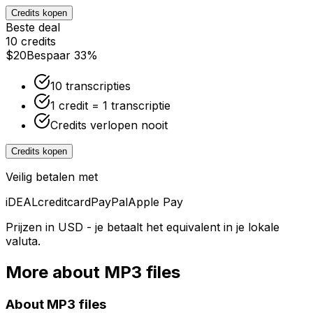
Credits kopen
Beste deal
10 credits
$20
Bespaar 33%
10 transcripties
1 credit = 1 transcriptie
Credits verlopen nooit
Credits kopen
Veilig betalen met
iDEAL
creditcard
PayPal
Apple Pay
Prijzen in USD - je betaalt het equivalent in je lokale
valuta.
More about
MP3
files
About
MP3
files