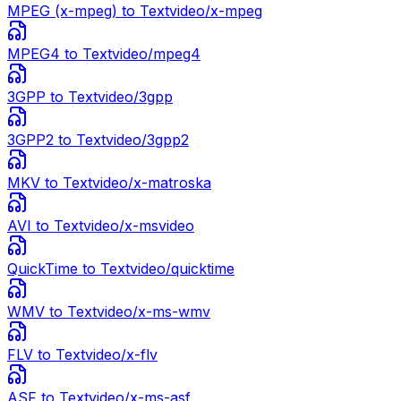
MPEG (x-mpeg)
to Text
video/x-mpeg
MPEG4
to Text
video/mpeg4
3GPP
to Text
video/3gpp
3GPP2
to Text
video/3gpp2
MKV
to Text
video/x-matroska
AVI
to Text
video/x-msvideo
QuickTime
to Text
video/quicktime
WMV
to Text
video/x-ms-wmv
FLV
to Text
video/x-flv
ASF
to Text
video/x-ms-asf