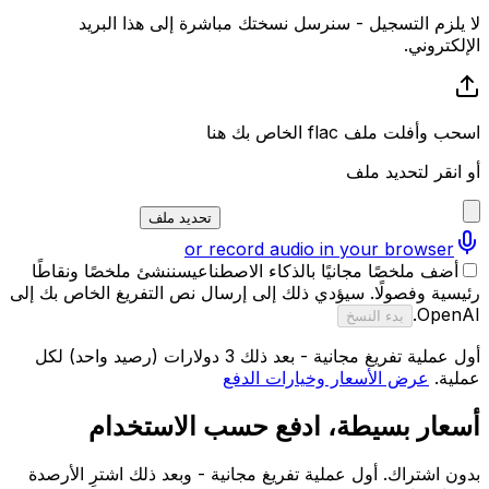
لا يلزم التسجيل - سنرسل نسختك مباشرة إلى هذا البريد
الإلكتروني.
اسحب وأفلت ملف flac الخاص بك هنا
أو انقر لتحديد ملف
تحديد ملف
or record audio in your browser
أضف ملخصًا مجانيًا بالذكاء الاصطناعي
سننشئ ملخصًا ونقاطًا
رئيسية وفصولًا. سيؤدي ذلك إلى إرسال نص التفريغ الخاص بك إلى
OpenAI.
بدء النسخ
أول عملية تفريغ مجانية - بعد ذلك 3 دولارات (رصيد واحد) لكل
عملية.
عرض الأسعار وخيارات الدفع
أسعار بسيطة، ادفع حسب الاستخدام
بدون اشتراك. أول عملية تفريغ مجانية - وبعد ذلك اشترِ الأرصدة