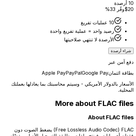
10 أرصدة
$20
وفّر 33%
10 عمليات تفريغ
رصيد واحد = عملية تفريغ واحدة
الأرصدة لا تنتهي صلاحيتها
شراء أرصدة
دفع آمن عبر
بطاقة ائتمان
Google Pay
PayPal
Apple Pay
الأسعار بالدولار الأمريكي - وسيتم محاسبتك بما يعادلها بعملتك
المحلية.
More about
FLAC
files
About
FLAC
files
‏FLAC‏ (Free Lossless Audio Codec) يضغط الصوت دون
فقدان أي بيانات، فينتج ملفات مطابقة للتسجيل الأصلي. يفضّله