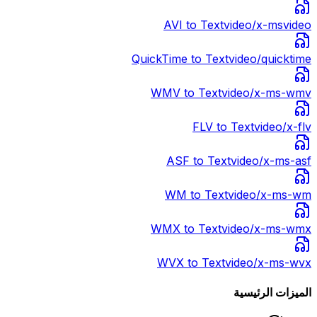
AVI
to Text
video/x-msvideo
QuickTime
to Text
video/quicktime
WMV
to Text
video/x-ms-wmv
FLV
to Text
video/x-flv
ASF
to Text
video/x-ms-asf
WM
to Text
video/x-ms-wm
WMX
to Text
video/x-ms-wmx
WVX
to Text
video/x-ms-wvx
الميزات الرئيسية