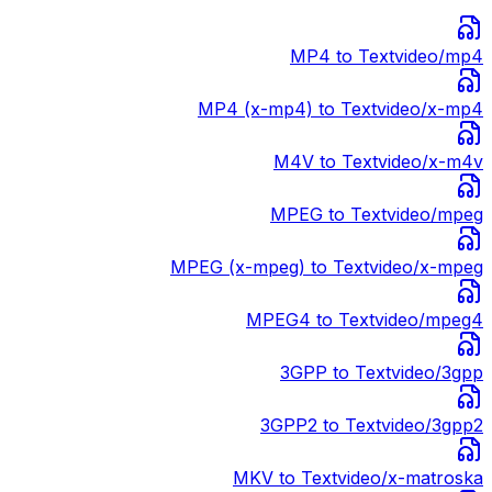
MP4
to Text
video/mp4
MP4 (x-mp4)
to Text
video/x-mp4
M4V
to Text
video/x-m4v
MPEG
to Text
video/mpeg
MPEG (x-mpeg)
to Text
video/x-mpeg
MPEG4
to Text
video/mpeg4
3GPP
to Text
video/3gpp
3GPP2
to Text
video/3gpp2
MKV
to Text
video/x-matroska