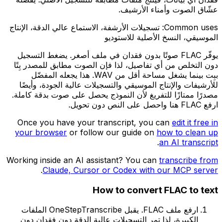
عشّاق الصوت وأمناء الأرشيف.
Common uses:
تسجيلات الأرشفة، الاستماع عالي الدقة، الإنتاج
الموسيقي، النسخ الأصلية للاستوديو
يوفّر FLAC صوتًا بدون فقدان في ملف أصغر. يضغط التسجيل
دون التخلص من أي تفاصيل، لذا فإن الصوت مطابق للمصدر بِتًا
ببِت بينما يشغل مساحة أقل من WAV. هذا يجعله المفضّل
للأرشيفات والإنتاج الموسيقي والتسجيلات عالية الجودة، وأيضًا
مصدرًا ممتازًا للتفريغ لأن النموذج يحصل على صوت بدقة كاملة.
ارفع FLAC هنا واحصل على النص دون تحويل.
Once you have your transcript, you can
edit it free in
your browser
or follow our guide on
how to clean up
.
an AI transcript
Working inside an AI assistant? You can
transcribe from
.
Claude, Cursor or Codex with our MCP server
How to convert
FLAC
to text
ارفع ملف FLAC. يقبل OneStepTranscribe الملفات
الكبيرة، لذا تمر التسجيلات عالية الدقة دون فقدان دون