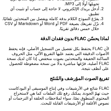
تحويلها أولًا إلى MP3.
أدخل بريدك الإلكتروني. لا حاجة إلى حساب أو تثبيت أي
تطبيق.
يفرّغ النموذج الكلام بدقة كاملة ويفصل بين المتحدثين تلقائيًا.
نزّل تفريغك بصيغة PDF أو Word أو Markdown أو CSV
خلال خمس دقائق تقريبًا.
لماذا يحسّن FLAC بدون فقدان الدقة
لأن FLAC يحتفظ بكل تفصيل من التسجيل الأصلي، فإنه يحفظ
الأصوات الدقيقة التي يعتمد عليها التفريغ الآلي، مثل الحروف
الساكنة الخفيفة والمتحدثين بصوت منخفض. إذا كان لديك نسخة
FLAC أصلية، فرّغها مباشرة بدلًا من نسخة مضغوطة للحصول
على أنظف نتيجة.
تفريغ الصوت المؤرشف والمُنتَج
‏FLAC شائع في الأرشيفات وفي إنتاج الموسيقى أو البودكاست
حيث تهمّ الجودة. يمكنك رفع تلك الملفات كما هي لاستخراج
المحتوى المنطوق نصًا، سواء لملاحظات الحلقة أو الترجمات أو
نصوص الأغلفة أو الأرشيفات القابلة للبحث.