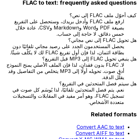
FLAC
to text: frequently asked questions
كيف أحوّل ملف FLAC إلى نص؟
ارفع ملف FLAC وأدخل بريدك، وستحصل على التفريغ
بصيغة PDF وWord وMarkdown وCSV، عادة خلال
خمس دقائق. لا حاجة إلى حساب.
هل تحويل FLAC إلى نص مجاني؟
يحصل المستخدمون الجدد على رصيد مجاني تلقائيًا دون
بطاقة ائتمان، لذا فإن أول تفريغ FLAC لك لا يكلّف شيئًا.
هل ينبغي تحويل FLAC إلى MP3 قبل التفريغ؟
لا. FLAC بدون فقدان، لذا فإن الملف الأصلي يمنح النموذج
أدق صوت. تحويله أولًا إلى MP3 يتخلص من التفاصيل وقد
يقلّل الدقة.
هل سيتم فصل المتحدثين في التفريغ؟
نعم. يتم فصل المتحدثين تلقائيًا، لذا يُوسَم كل صوت في
تسجيل FLAC، وهو أمر مفيد في المقابلات والتسجيلات
متعددة الأشخاص.
Related formats
Convert
AAC
to text
Convert
AIFF
to text