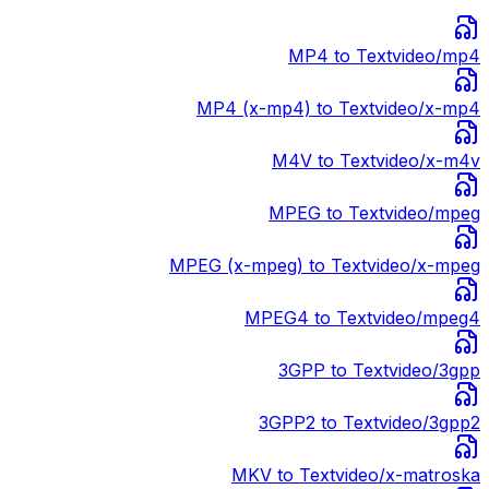
MP4
to Text
video/mp4
MP4 (x-mp4)
to Text
video/x-mp4
M4V
to Text
video/x-m4v
MPEG
to Text
video/mpeg
MPEG (x-mpeg)
to Text
video/x-mpeg
MPEG4
to Text
video/mpeg4
3GPP
to Text
video/3gpp
3GPP2
to Text
video/3gpp2
MKV
to Text
video/x-matroska