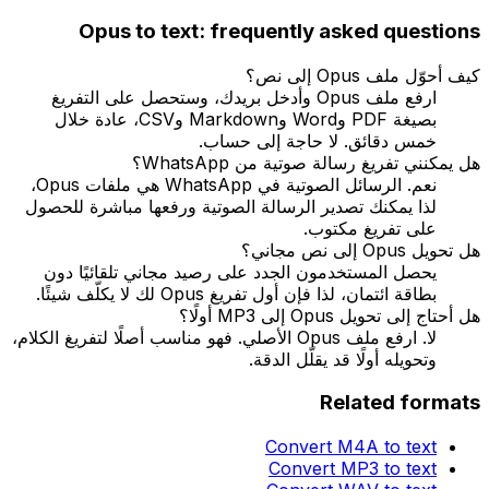
Opus
to text: frequently asked questions
كيف أحوّل ملف Opus إلى نص؟
ارفع ملف Opus وأدخل بريدك، وستحصل على التفريغ
بصيغة PDF وWord وMarkdown وCSV، عادة خلال
خمس دقائق. لا حاجة إلى حساب.
هل يمكنني تفريغ رسالة صوتية من WhatsApp؟
نعم. الرسائل الصوتية في WhatsApp هي ملفات Opus،
لذا يمكنك تصدير الرسالة الصوتية ورفعها مباشرة للحصول
على تفريغ مكتوب.
هل تحويل Opus إلى نص مجاني؟
يحصل المستخدمون الجدد على رصيد مجاني تلقائيًا دون
بطاقة ائتمان، لذا فإن أول تفريغ Opus لك لا يكلّف شيئًا.
هل أحتاج إلى تحويل Opus إلى MP3 أولًا؟
لا. ارفع ملف Opus الأصلي. فهو مناسب أصلًا لتفريغ الكلام،
وتحويله أولًا قد يقلّل الدقة.
Related formats
Convert
M4A
to text
Convert
MP3
to text