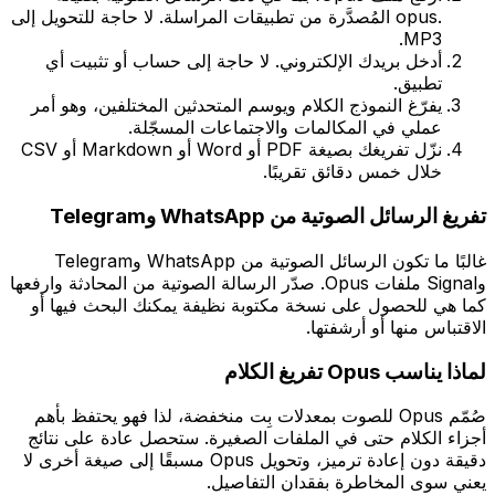
.opus المُصدَّرة من تطبيقات المراسلة. لا حاجة للتحويل إلى
MP3.
أدخل بريدك الإلكتروني. لا حاجة إلى حساب أو تثبيت أي
تطبيق.
يفرّغ النموذج الكلام ويوسم المتحدثين المختلفين، وهو أمر
عملي في المكالمات والاجتماعات المسجّلة.
نزّل تفريغك بصيغة PDF أو Word أو Markdown أو CSV
خلال خمس دقائق تقريبًا.
تفريغ الرسائل الصوتية من WhatsApp وTelegram
غالبًا ما تكون الرسائل الصوتية من WhatsApp وTelegram
وSignal ملفات Opus. صدّر الرسالة الصوتية من المحادثة وارفعها
كما هي للحصول على نسخة مكتوبة نظيفة يمكنك البحث فيها أو
الاقتباس منها أو أرشفتها.
لماذا يناسب Opus تفريغ الكلام
صُمّم Opus للصوت بمعدلات بِت منخفضة، لذا فهو يحتفظ بأهم
أجزاء الكلام حتى في الملفات الصغيرة. ستحصل عادة على نتائج
دقيقة دون إعادة ترميز، وتحويل Opus مسبقًا إلى صيغة أخرى لا
يعني سوى المخاطرة بفقدان التفاصيل.