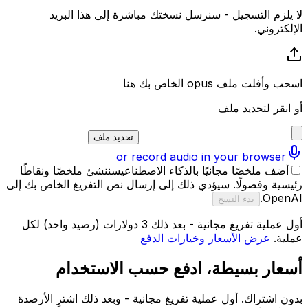
لا يلزم التسجيل - سنرسل نسختك مباشرة إلى هذا البريد
الإلكتروني.
اسحب وأفلت ملف opus الخاص بك هنا
أو انقر لتحديد ملف
تحديد ملف
or record audio in your browser
أضف ملخصًا مجانيًا بالذكاء الاصطناعي
سننشئ ملخصًا ونقاطًا
رئيسية وفصولًا. سيؤدي ذلك إلى إرسال نص التفريغ الخاص بك إلى
OpenAI.
بدء النسخ
أول عملية تفريغ مجانية - بعد ذلك 3 دولارات (رصيد واحد) لكل
عملية.
عرض الأسعار وخيارات الدفع
أسعار بسيطة، ادفع حسب الاستخدام
بدون اشتراك. أول عملية تفريغ مجانية - وبعد ذلك اشترِ الأرصدة