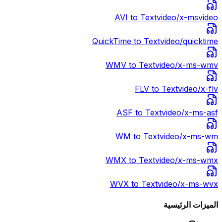
AVI
to Text
video/x-msvideo
QuickTime
to Text
video/quicktime
WMV
to Text
video/x-ms-wmv
FLV
to Text
video/x-flv
ASF
to Text
video/x-ms-asf
WM
to Text
video/x-ms-wm
WMX
to Text
video/x-ms-wmx
WVX
to Text
video/x-ms-wvx
الميزات الرئيسية