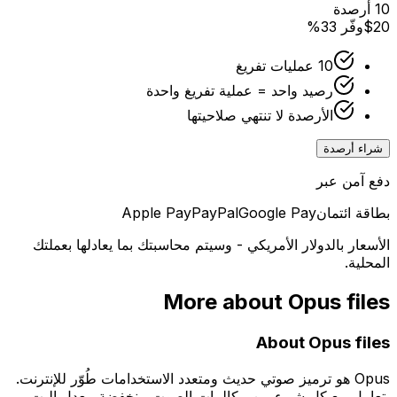
10 أرصدة
$20
وفّر 33%
10 عمليات تفريغ
رصيد واحد = عملية تفريغ واحدة
الأرصدة لا تنتهي صلاحيتها
شراء أرصدة
دفع آمن عبر
بطاقة ائتمان
Google Pay
PayPal
Apple Pay
الأسعار بالدولار الأمريكي - وسيتم محاسبتك بما يعادلها بعملتك
المحلية.
More about
Opus
files
About
Opus
files
‏Opus هو ترميز صوتي حديث ومتعدد الاستخدامات طُوّر للإنترنت.
يتعامل مع كل شيء من مكالمات الصوت منخفضة معدل البِت